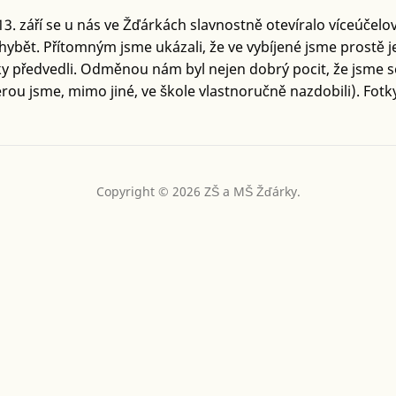
3. září se u nás ve Žďárkách slavnostně otevíralo víceúčel
ybět. Přítomným jsme ukázali, že ve vybíjené jsme prostě je
y předvedli. Odměnou nám byl nejen dobrý pocit, že jsme se 
rou jsme, mimo jiné, ve škole vlastnoručně nazdobili). Fotky 
Copyright © 2026 ZŠ a MŠ Žďárky.