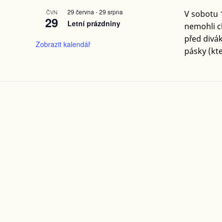
29 června
-
29 srpna
ČVN
V sobotu 1
29
Letní prázdniny
nemohli ch
před divák
Zobrazit kalendář
pásky (kte