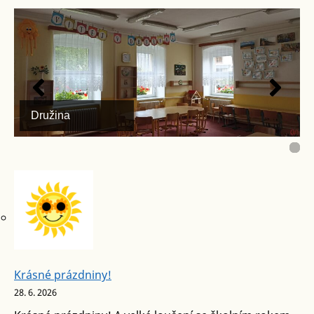
3. třída
Družina
2. třída
2. třída
Výpočetní učebna
Výpočetní učebna
1. třída
1. třída
1. třída
3. třída
3. třída
Školka
Školka
Krásné prázdniny!
28. 6. 2026