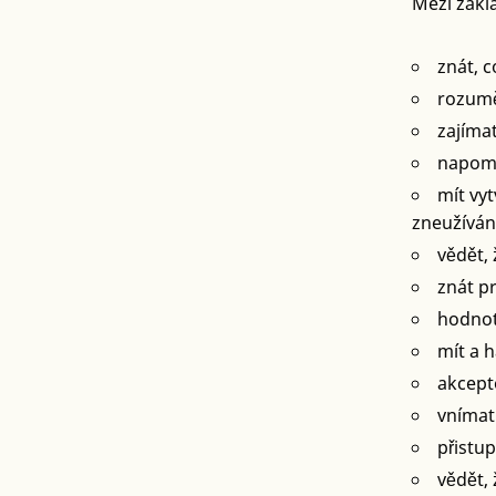
Mezi zákl
znát, c
rozumě
zajímat
napomá
mít vyt
zneužívání
vědět,
znát p
hodnot
mít a h
akcept
vnímat 
přistu
vědět, 