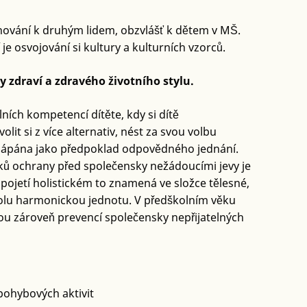
 chování k druhým lidem, obzvlášť k dětem v MŠ.
je osvojování si kultury a kulturních vzorců.
 zdraví a zdravého životního stylu.
ních kompetencí dítěte, kdy si dítě
it si z více alternativ, nést za svou volbu
chápána jako předpoklad odpovědného jednání.
ů ochrany před společensky nežádoucími jevy je
pojetí holistickém to znamená ve složce tělesné,
spolu harmonickou jednotu. V předškolním věku
ou zároveň prevencí společensky nepřijatelných
pohybových aktivit