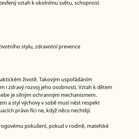
otevřený vztah k okolnímu světu, schopnost
ivotního stylu, zdravotní prevence
praktickém životě. Takovým uspořádáním
m i zdravý rozvoj jeho osobnosti. Vztah k dětem
 v sebe je silným ochranným mechanismem.
tem a styl výchovy v sobě musí nést respekt
acích právo říci ne, když něco nechtějí.
drogovému pokušení, pokud v rodině, mateřské