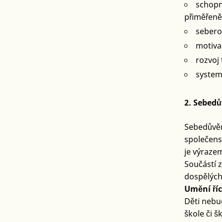
schopn
přiměřeně
sebero
motiva
rozvoj 
system
2. Sebedů
Sebedůvěr
společens
je výraze
Součástí 
dospělých 
Umění říc
Děti nebu
škole či š