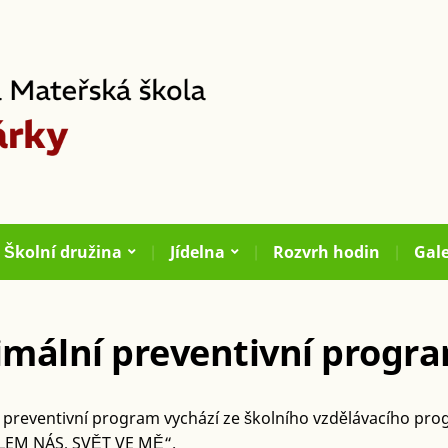
Školní družina
Jídelna
Rozvrh hodin
Gale
mální preventivní progr
 preventivní program vychází ze školního vzdělávacího pr
LEM NÁS, SVĚT VE MĚ“.