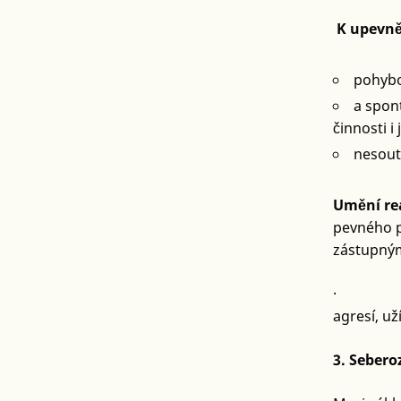
K upevněn
pohybo
a spon
činnosti i 
nesout
Umění rea
pevného p
zástupný
·
agresí, u
3. Seberoz