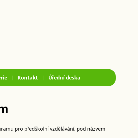
rie
Kontakt
Úřední deska
am
ogramu pro předškolní vzdělávání, pod názvem