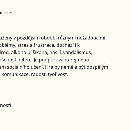
í role
aženy v pozdějším období různými nežádoucími
oblémy, stres a frustrace, dochází i k
og, alkoholu, šikana, násilí, vandalismus,
kušeností dítěte. Je podporována zejména
em sociálního učení. Hra by neměla být dospělým
ná komunikace, radost, tvořivost.
ností