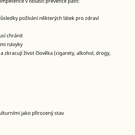
mpetence v oblasti prevence patří:
důsledky požívání některých látek pro zdraví
usí chránit
ími návyky
a zkracují život člověka (cigarety, alkohol, drogy,
ulturními jako přirozený stav