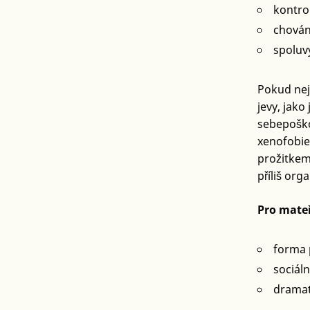
kontro
chován
spoluv
Pokud nej
jevy, jako
sebepoško
xenofobie
prožitkem
příliš org
Pro mateř
forma 
sociáln
dramat