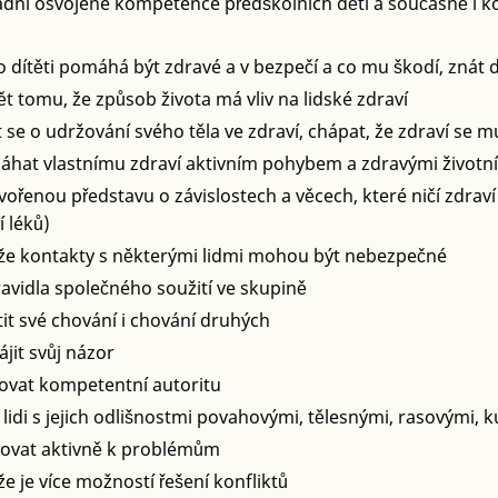
adní osvojené kompetence předškolních dětí a současně i ko
o dítěti pomáhá být zdravé a v bezpečí a co mu škodí, znát 
t tomu, že způsob života má vliv na lidské zdraví
 se o udržování svého těla ve zdraví, chápat, že zdraví se m
hat vlastnímu zdraví aktivním pohybem a zdravými životn
vořenou představu o závislostech a věcech, které ničí zdraví 
 léků)
 že kontakty s některými lidmi mohou být nebezpečné
ravidla společného soužití ve skupině
it své chování i chování druhých
ájit svůj názor
ovat kompetentní autoritu
lidi s jejich odlišnostmi povahovými, tělesnými, rasovými, k
povat aktivně k problémům
že je více možností řešení konfliktů