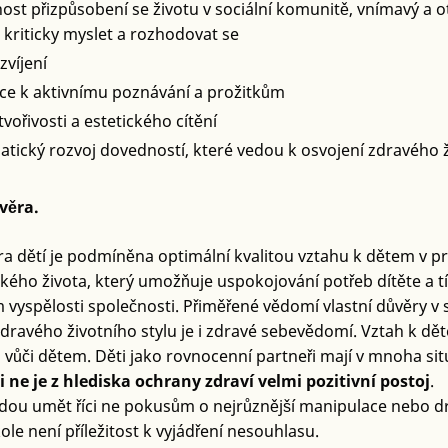
ost přizpůsobení se životu v sociální komunitě, vnímavý a 
 kriticky myslet a rozhodovat se
zvíjení
ce k aktivnímu poznávání a prožitkům
tvořivosti a estetického cítění
atický rozvoj dovedností, které vedou k osvojení zdravého ž
věra.
a dětí je podmíněna optimální kvalitou vztahu k dětem v 
kého života, který umožňuje uspokojování potřeb dítěte a tí
m vyspělosti společnosti. Přiměřené vědomí vlastní důvěry
zdravého životního stylu je i zdravé sebevědomí. Vztah k dě
vůči dětem. Děti jako rovnocenní partneři mají v mnoha situ
i ne je z hlediska ochrany zdraví velmi pozitivní postoj
.
dou umět říci ne pokusům o nejrůznější manipulace nebo 
kole není příležitost k vyjádření nesouhlasu.