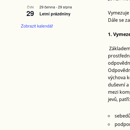
29 června
-
29 srpna
ČVN
29
Vymezuje 
Letní prázdniny
Dále se za
Zobrazit kalendář
1. Vymeze
Základem 
prostředni
odpovědno
Odpovědné
výchova k
duševní a
mezi komp
jevů, patří
sebedů
podpor