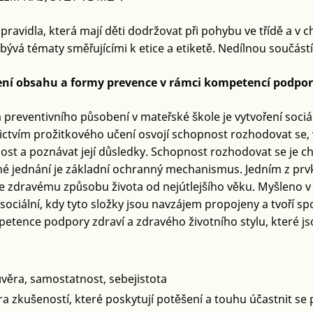
pravidla, která mají děti dodržovat při pohybu ve třídě a v
bývá tématy směřujícími k etice a etiketě. Nedílnou součástí 
ní obsahu a formy prevence v rámci kompetencí podpory
preventivního působení v mateřské škole je vytvoření sociál
ctvím prožitkového učení osvojí schopnost rozhodovat se, vol
st a poznávat její důsledky. Schopnost rozhodovat se je 
 jednání je základní ochranný mechanismus. Jedním z prvk
e zdravému způsobu života od nejútlejšího věku. Myšleno v 
 sociální, kdy tyto složky jsou navzájem propojeny a tvoří 
etence podpory zdraví a zdravého životního stylu, které js
:
věra, samostatnost, sebejistota
a zkušeností, které poskytují potěšení a touhu účastnit se 