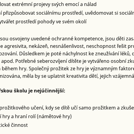
lovat extrémní projevy svých emocí a nálad
í přizpůsobovat sociálnímu prostředí, uvědomovat si sociáln
ytvářet prostředí pohody ve svém okolí
sou osvojeny uvedené ochranné kompetence, jsou děti zas
 je agresivita, nekázeň, nesnášenlivost, neschopnost řešit pr
zování. Důsledkem je poté náchylnost ke zneužívání léků, dr
 apod. Potřebné seberozvíjení dítěte je vytvářeno osobní z
 během hry. Společný prožitek ze hry je významným faktor
anizována, měla by se uplatnit kreativita dětí, jejich vzájem
skou školu je nejúčinnější:
prožitkového učení, kdy se dítě učí samo prožitkem a zkuše
í hry a hraní rolí (námětové hry)
ické činnost