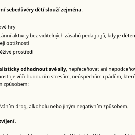
í sebedůvěry dětí slouží zejména
:
vé hry
tánní aktivity bez viditelných zásahů pedagogů, kdy je dě
její obtížnosti
ěživé prostředí
listicky odhadnout své síly
, nepřeceňovat ani nepodceňovat
ostoje vůči budoucím stresům, neúspěchům i pádům, které 
m způsobem:
žíváním drog, alkoholu nebo jiným negativním způsobem.
víjení.