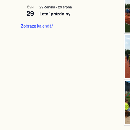
29 června
-
29 srpna
ČVN
29
Letní prázdniny
Zobrazit kalendář