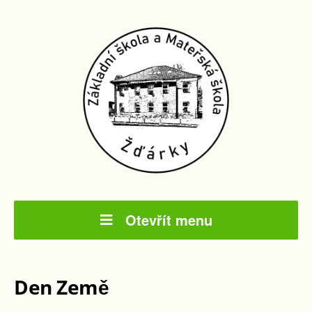
Otevřít menu
Den Země