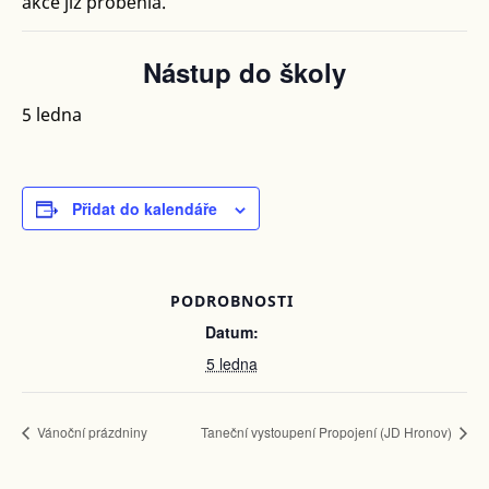
akce již proběhla.
Nástup do školy
5 ledna
Přidat do kalendáře
PODROBNOSTI
Datum:
5 ledna
Vánoční prázdniny
Taneční vystoupení Propojení (JD Hronov)