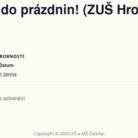
do prázdnin! (ZUŠ Hr
ROBNOSTI
Datum:
1 června
e upřesněn)
Copyright © 2026 ZŠ a MŠ Žďárky.